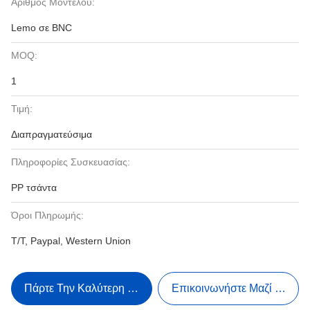
Αριθμός Μοντέλου:
Lemo σε BNC
MOQ:
1
Τιμή:
Διαπραγματεύσιμα
Πληροφορίες Συσκευασίας:
PP τσάντα
Όροι Πληρωμής:
T/T, Paypal, Western Union
Πάρτε Την Καλύτερη Τιμή
Επικοινωνήστε Μαζί Μας