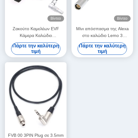
Βίντεο
Βίντεο
Ζακούτο Καμελέων EVF
Μίνι απόσπασμα της Alexa
Κάμερα Καλώδιο
στο καλώδιο Lemo 3
τροφοδοσίας
προσαρμοστών δύναμης RS
Πάρτε την καλύτερη
Πάρτε την καλύτερη
περιστρεφόμενο Lemo
θηλυκό καρφιτσών στο
τιμή
τιμή
Δικαίος γωνία 4 Πιν αρσενικό
αρσενικό 7 καρφιτσών
προς αντίστροφο D-Tap
FVB 00 3PIN Plug σε 3.5mm