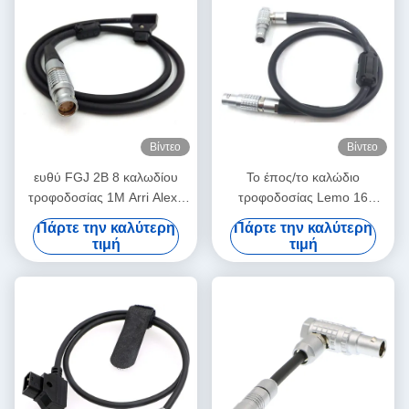
Βίντεο
Βίντεο
ευθύ FGJ 2B 8 καλωδίου
Το έπος/το καλώδιο
τροφοδοσίας 1M Arri Alexa
τροφοδοσίας Lemo 16
μίνι καλώδιο δ-βρυσών
καμερών δράκων LCD EVF
Πάρτε την καλύτερη
Πάρτε την καλύτερη
καρφιτσών Lemo
καρφίτσα σε 16 καρφώνει
τιμή
τιμή
κατ' ευθείαν στο σωστό τύπο
επαφών