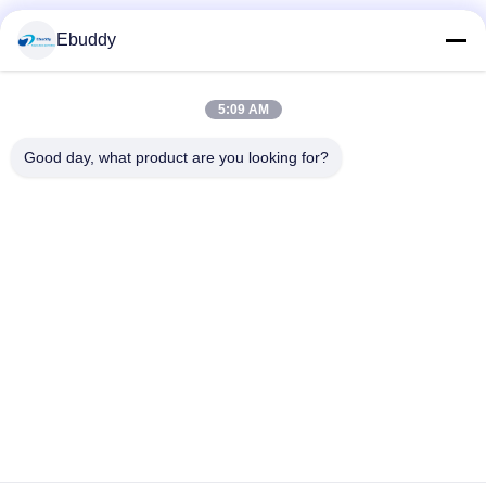
Κοινωνικά Μέσα
Ebuddy
5:09 AM
Γρήγορη επικοινωνία
Good day, what product are you looking for?
Τηλεφώνημα
00-86-15889616824
Ηλεκτρονικό
Vicky@ebuddy-diycable.com
Διεύθυνση
4ο πάτωμα, 7ο κτήριο, 36η ζώνη βιομηχανίας Bao'an,
περιοχή Bao'an, Shenzhen, επαρχία Γκουαγκντόνγκ, Κίνα.
Πολιτική απορρήτου
|
Sitemap
Κίνα Καλή ποιότητα Κυκλικοί συνδετήρες καλωδίων Προμηθευτής.