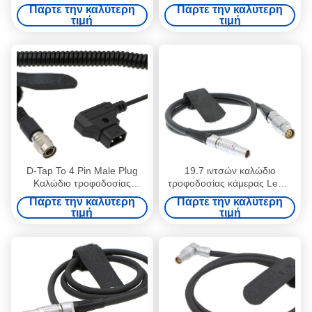
τροφοδοσίας
τροφοδοσίας της κάμερας
Πάρτε την καλύτερη
Πάρτε την καλύτερη
περιστρεφόμενο Lemo
τιμή
τιμή
Δικαίος γωνία 4 Πιν αρσενικό
προς αντίστροφο D-Tap
D-Tap To 4 Pin Male Plug
19.7 ιντσών καλώδιο
Καλώδιο τροφοδοσίας
τροφοδοσίας κάμερας Lemo
κάμερας για συσκευές ήχου
3 Pin ανδρικό Steadicam
Πάρτε την καλύτερη
Πάρτε την καλύτερη
688 633 Zoom F8
Zephyr σε 6 Pin θηλυκό
τιμή
τιμή