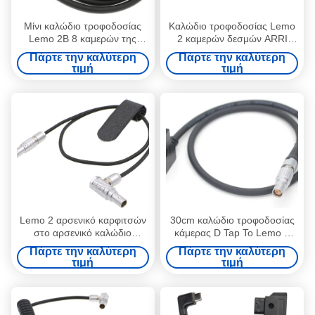
Μίνι καλώδιο τροφοδοσίας
Καλώδιο τροφοδοσίας Lemo
Lemo 2B 8 καμερών της
2 καμερών δεσμών ARRI
Alexa Arri θηλυκό σωστής
Alexa Teradek αρσενικό
Πάρτε την καλύτερη
Πάρτε την καλύτερη
γωνίας καρφιτσών στην δ-
καρφιτσών στη θηλυκή
τιμή
τιμή
βρύση
σωστή γωνία 2 καρφιτσών
Lemo 2 αρσενικό καρφιτσών
30cm καλώδιο τροφοδοσίας
στο αρσενικό καλώδιο
κάμερας D Tap To Lemo 2
τροφοδοσίας καμερών
Pin Female Connector για το
Πάρτε την καλύτερη
Πάρτε την καλύτερη
δεσμών ARRI Alexa Teradek
RED Komodo Cinema
τιμή
τιμή
σωστής γωνίας 2 καρφιτσών