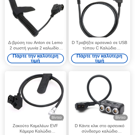
Δ-βρύση του Anton σε Lemo
D Τραβήξτε αρσενικό σε USB
2 σωστή γωνία 2 καλωδίου
τύπου C Καλώδιο
τροφοδοσίας καμερών
τροφοδοσίας κάμερας δεξιάς
Πάρτε την καλύτερη
Πάρτε την καλύτερη
καρφιτσών αρσενική
γωνίας για μπαταρία
τιμή
τιμή
καρφίτσα που κουλουριάζεται
κλειδαριού V
για Teradek ARRI
Βίντεο
Βίντεο
Ζακούτο Καμελέων EVF
D Κάντε κλικ στο αρσενικό
Κάμερα Καλώδιο
σύνδεσμο καλώδιο