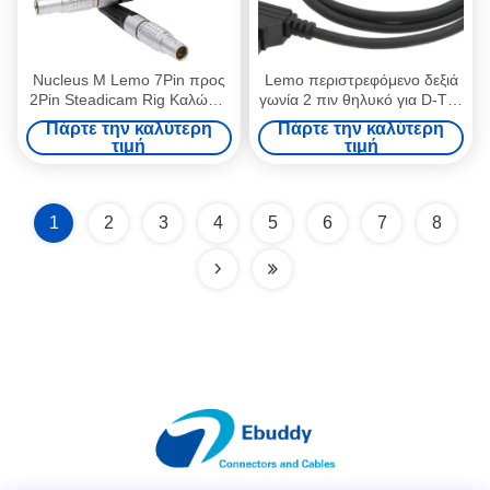
Nucleus M Lemo 7Pin προς
Lemo περιστρεφόμενο δεξιά
2Pin Steadicam Rig Καλώδιο
γωνία 2 πιν θηλυκό για D-Tap
τροφοδοσίας κάμερας για
L τύπου καλώδιο
Πάρτε την καλύτερη
Πάρτε την καλύτερη
Tilta RED ARRI
τροφοδοσίας κάμερας για
τιμή
τιμή
RED Komodo
1
2
3
4
5
6
7
8