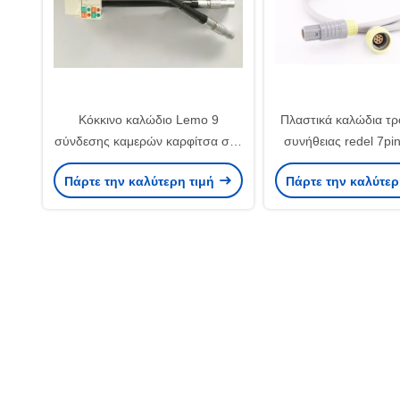
Κόκκινο καλώδιο Lemo 9
Πλαστικά καλώδια τ
σύνδεσης καμερών καρφίτσα στο
συνήθειας redel 7pi
θηλυκό Ethernet καλώδιο RJ45
τον εξοπλισμό αισ
Πάρτε την καλύτερη τιμή
Πάρτε την καλύτερ
για το ΚΌΚΚΙΝΟ EPIC/το ΔΡΆΚΟ
χειρουργική