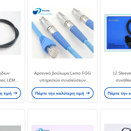
ωδίων
Αρσενικό βούλωμα Lemo FGG
12 Sleeve
ειας LEMO
υπηρεσιών συνελεύσεων
συνήθει
καλωδίων Lemo στο καλώδιο
ΚΑΡΦΙΤΣΩΝ 
η τιμή
Πάρτε την καλύτερη τιμή
Πάρτε την 
ιωτικό
Ethernet ασπίδων RJ45
ηλεκτρικού 
Cat5e/Cat6/Cat7
τη