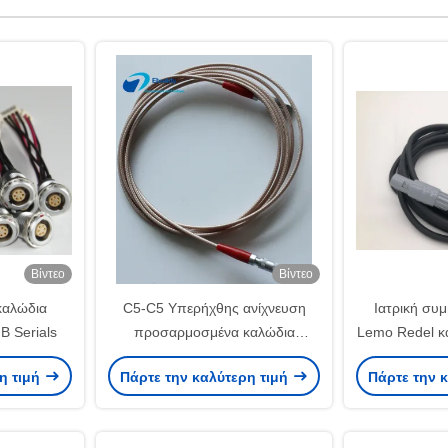
Βίντεο
Βίντεο
καλώδια
C5-C5 Υπερήχθης ανίχνευση
Ιατρική συ
B Serials
προσαρμοσμένα καλώδια
Lemo Redel κ
τροφοδοσίας
στο καλώδι
η τιμή
Πάρτε την καλύτερη τιμή
Πάρτε την 
κα