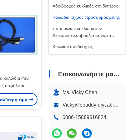
Αδιάβροχος κυκλικός συνδετήρας
Καλώδια ισχύος προσαρμοσμένης
τυπωμένων κυκλωμάτων
Διοικητικό Συμβούλιο σύνδεσης
Κυκλικοί συνδετήρες
Επικοινωνήστε μαζί μας
d καλώδια Psu
ας ασφάλειας
Ms. Vicky Chen
για την παροχή
καλύτερη τιμή
ρεύματος καμερών
Vicky@ebuddy-diycable.com
ς Sony
0086-15889616824