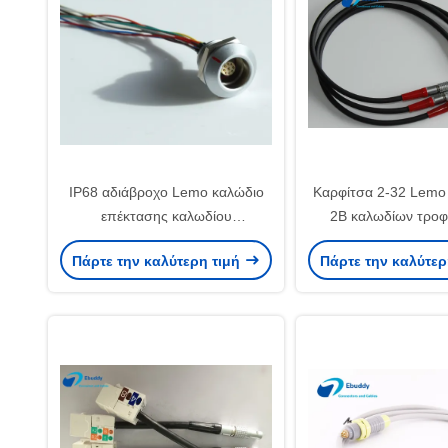
IP68 αδιάβροχο Lemo καλώδιο
Καρφίτσα 2-32 Lemo
επέκτασης καλωδίου
2B καλωδίων τροφ
τροφοδοσίας Κ τμηματικό,
συνήθειας του /
Πάρτε την καλύτερη τιμή
Πάρτε την καλύτερ
αρσενικό/θηλυκό
πυριτίου εξουσιοδότη