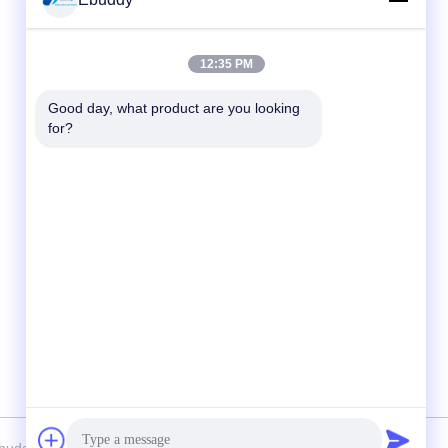
Γρήγορη επικοινωνία
12:35 PM
Τηλεφώνημα
Good day, what product are you looking 
00-86-15889616824
for?
Ηλεκτρονικό
Vicky@ebuddy-diycable.com
Διεύθυνση
4ο πάτωμα, 7ο κτήριο, 36η ζώνη βιομηχανίας
Bao'an, περιοχή Bao'an, Shenzhen, επαρχία
Γκουαγκντόνγκ, Κίνα.