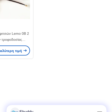
φιτσών Lemo 0B 2
 τροφοδοσίας
α καλώδια καμερών
καλύτερη τιμή
Ebuddy