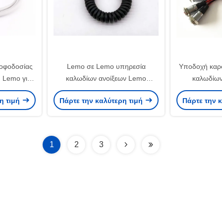
ροφοδοσίας
Lemo σε Lemo υπηρεσία
Υποδοχή καρ
n Lemo για
καλωδίων ανοίξεων Lemo
καλωδίων
θητικής
συνελεύσεων καλωδίων
συνήθειας στ
η τιμή
Πάρτε την καλύτερη τιμή
Πάρτε την 
ς
συνήθειας asselbly
1
2
3