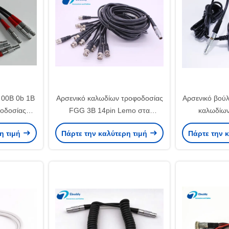
 00B 0b 1B
Αρσενικό καλωδίων τροφοδοσίας
Αρσενικό βού
οδοσίας
FGG 3B 14pin Lemo στα
καλωδίων
TPE/PVC
αρσενικά καλώδια BNC για τη
συνήθειας L
η τιμή
Πάρτε την καλύτερη τιμή
Πάρτε την 
ση 1 έτους
συσκευή ανίχνευσης
προσαρμοστ