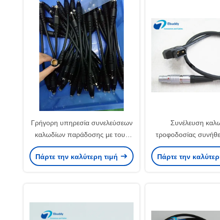
Γρήγορη υπηρεσία συνελεύσεων
Συνέλευση καλ
καλωδίων παράδοσης με τους
τροφοδοσίας συνήθ
συμβατούς συνδετήρες
FISCHER για ιατρικό ακουστικό
Πάρτε την καλύτερη τιμή
Πάρτε την καλύτερ
Lemo/Fischer/ODU
τηλεοπτικό στρατ