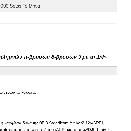
0000 Setss Το Μήνα
πλημνών π-βρυσών δ-βρυσών 3 με τη 1/4»
καμερών το κόκκινο,
 η καρφίτσα δύναμης 0B 3 Steadicam Archer2 12v/ARRI,
αρφίτσα αποσπάσματος 7 του /ARRI καρφιτσών/DJI Ronin 2