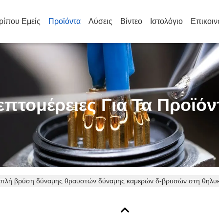
ρίπου Εμείς
Προϊόντα
Λύσεις
Βίντεο
Ιστολόγιο
Επικοιν
επτομέρειες Για Τα Προϊόν
ιπλή βρύση δύναμης θραυστών δύναμης καμερών δ-βρυσών στη θηλυ
1/4» βίδα