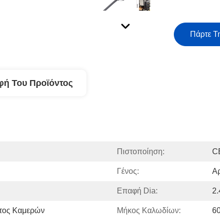
Πάρτε Τ
φή Του Προϊόντος
Πιστοποίηση:
C
Γένος:
Αρ
Επαφή Dia:
2
τος Καμερών
Μήκος Καλωδίων:
6