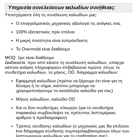
Υπηρεσία συνελεύσεων καλωδίων συνήθειας:
Υποσχόμαστε όλη τη συνέλευση καλωδίων μας:
Ο επαγγελματικός μηχανικός αξιολογεί τις ανάγκες σας
100% εξεταστικός πρίν στέλνει
Η μικρή ποσότητα είναι ευπρόσδεκτη
Το Overmold είναι διαθέσιμο
MOQ: 1pc είναι διαθέσιμο
Διαδικασία: πριν από κάνετε τη συνέλευση καλωδίων, υπάρχει
κάποια ανάγκη πληροφοριών επιβεβαιώνει πρώτα, όπως το
συνδετήρα καλωδίων, το μήκος, OD, διάγραμμα καλωδίων:
Εφαρμογή καλωδίων (πρέπει να ξέρουμε ότι είναι για τη
δύναμη ή το σήμα, κατόπιν μπορούμε να
χρησιμοποιήσουμε το κατάλληλο καλώδιο για σας)
Μήκος καλωδίων, καλώδιο OD
Και οι δύο συνδετήρες πλευρών (για το συνδετήρα,
παρακαλώ συμβουλεψτε τις πρότυπες λεπτομέρειες
αριθμού ή προδιαγραφών)
Τρόπος σύνδεσης καλωδίων (ο μηχανικός μας θα επιλύσει
ένα διάγραμμα σύνδεσης συμπεριλαμβανομένων όλων των
λεπτομερειών καλωδίων για το confirmtion σας)