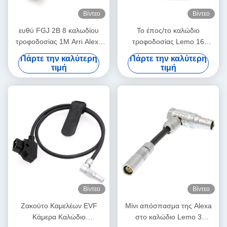
Βίντεο
Βίντεο
ευθύ FGJ 2B 8 καλωδίου
Το έπος/το καλώδιο
τροφοδοσίας 1M Arri Alexa
τροφοδοσίας Lemo 16
μίνι καλώδιο δ-βρυσών
καμερών δράκων LCD EVF
Πάρτε την καλύτερη
Πάρτε την καλύτερη
καρφιτσών Lemo
καρφίτσα σε 16 καρφώνει
τιμή
τιμή
κατ' ευθείαν στο σωστό τύπο
επαφών
Βίντεο
Βίντεο
Ζακούτο Καμελέων EVF
Μίνι απόσπασμα της Alexa
Κάμερα Καλώδιο
στο καλώδιο Lemo 3