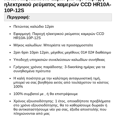
ηλεκτρικού ρεύματος καμερών CCD HR10A-
10P-12S
Περιγραφή:
Πετώντας καλώδιο 12pin
Εφαρμογή: Παροχή ηλεκτρικού ρεύματος καμερών CCD
HR10A-10P-12S
Μήκος καλωδίων: Μπορέστε να προσαρμοστείτε
2pin 6pin 10pin 12pin, μέγεθος μεγέθους 01# 02# διαθέσιμο
Υποδοχή υπηρεσιών συνελεύσεων καλωδίων συνήθειας
Γρήγορος χρόνος παράδοσης: 3-5working ημέρες για τα
συνηθισμένα πρότυπα
Η καλή ποιότητα με την καλύτερη ανταγωνιστική τιμή,
μπορεί να σας βοηθήσει εκτός από τουλάχιστον το κόστος
100%
100% συμβατοί με , ή θα επιστρέψουμε
Χρόνος εξουσιοδότησης: 1 έτος, οποιαδήποτε προβλήματα
στο χρόνο εξουσιοδότησης, θα το καθορίσουμε δωρεάν ή
θα αντικαταστήσουμε νέο για σας, έξοδα αποστολής που
πληρώνονται από μας