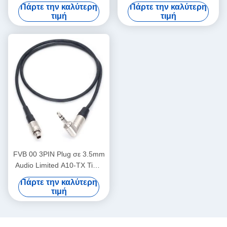
τροφοδοσίας
προσαρμοστών δύναμης RS
Πάρτε την καλύτερη
Πάρτε την καλύτερη
περιστρεφόμενο Lemo
θηλυκό καρφιτσών στο
τιμή
τιμή
Δικαίος γωνία 4 Πιν αρσενικό
αρσενικό 7 καρφιτσών
προς αντίστροφο D-Tap
FVB 00 3PIN Plug σε 3.5mm
Audio Limited A10-TX Time
Code Cable
Πάρτε την καλύτερη
τιμή