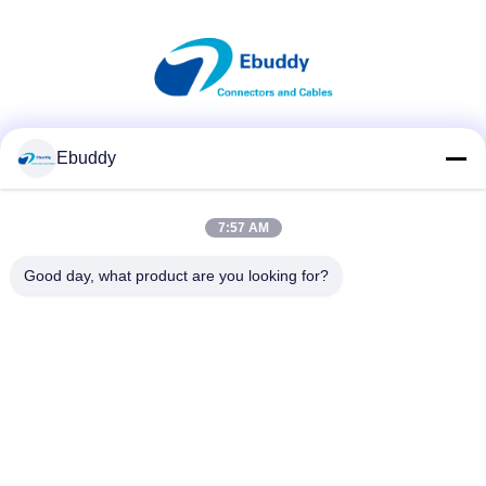
Κοινωνικά Μέσα
Ebuddy
7:57 AM
Γρήγορη επικοινωνία
Good day, what product are you looking for?
Τηλεφώνημα
00-86-15889616824
Ηλεκτρονικό
Vicky@ebuddy-diycable.com
Διεύθυνση
4ο πάτωμα, 7ο κτήριο, 36η ζώνη βιομηχανίας Bao'an,