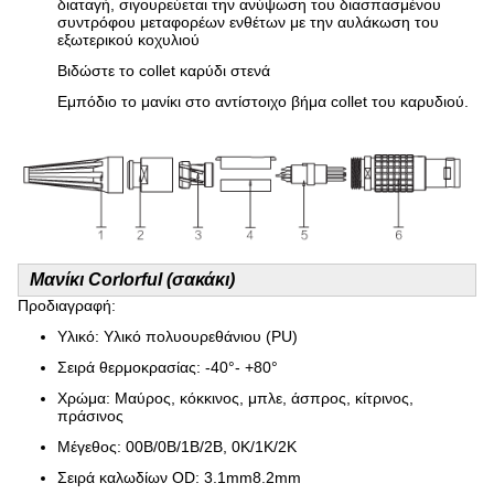
διαταγή, σιγουρεύεται την ανύψωση του διασπασμένου
συντρόφου μεταφορέων ενθέτων με την αυλάκωση του
εξωτερικού κοχυλιού
Βιδώστε το collet καρύδι στενά
Εμπόδιο το μανίκι στο αντίστοιχο βήμα collet του καρυδιού.
Μανίκι Corlorful (σακάκι)
Προδιαγραφή:
Υλικό: Υλικό πολυουρεθάνιου (PU)
Σειρά θερμοκρασίας: -40°- +80°
Χρώμα: Μαύρος, κόκκινος, μπλε, άσπρος, κίτρινος,
πράσινος
Μέγεθος: 00B/0B/1B/2B, 0K/1K/2K
Σειρά καλωδίων OD: 3.1mm8.2mm