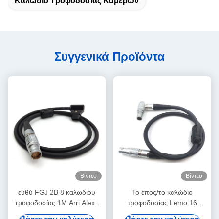
Καλώδιο Τροφοδοσίας Καμερών
Συγγενικά Προϊόντα
Βίντεο
Βίντεο
ευθύ FGJ 2B 8 καλωδίου
Το έπος/το καλώδιο
τροφοδοσίας 1M Arri Alexa
τροφοδοσίας Lemo 16
μίνι καλώδιο δ-βρυσών
καμερών δράκων LCD EVF