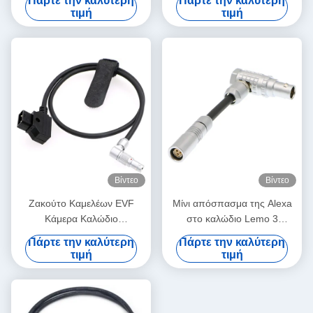
Πάρτε την καλύτερη
Πάρτε την καλύτερη
καρφιτσών Lemo
καρφίτσα σε 16 καρφώνει
τιμή
τιμή
κατ' ευθείαν στο σωστό τύπο
επαφών
Βίντεο
Βίντεο
Ζακούτο Καμελέων EVF
Μίνι απόσπασμα της Alexa
Κάμερα Καλώδιο
στο καλώδιο Lemo 3
τροφοδοσίας
προσαρμοστών δύναμης RS
Πάρτε την καλύτερη
Πάρτε την καλύτερη
περιστρεφόμενο Lemo
θηλυκό καρφιτσών στο
τιμή
τιμή
Δικαίος γωνία 4 Πιν αρσενικό
αρσενικό 7 καρφιτσών
προς αντίστροφο D-Tap