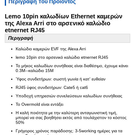
Περιγραφή Του Προϊόντος
Lemo 10pin καλωδίων Ethernet καμερών
της Alexa Arri στο αρσενικό καλώδιο
etnernet RJ45
Περιγραφή
Καλώδιο καμερών EVF της Alexa Arri
lemo 10pin στο αρσενικό καλώδιο etnernet RJ45
Το μήκος καλωδίων συνήθειας είναι διαθέσιμο, έχουμε κάνει
0.3M--καλώδιο 15M
Ύφος συνδετήρων: σωστή γωνία ή κατ' ευθείαν
RJ45 ύφος συνδετήρων: Cate5 ή cat6
Υποδοχή υπηρεσιών συνελεύσεων καλωδίων συνήθειας
Το Overmold είναι εντάξει
Η καλή ποιότητα με την καλύτερη ανταγωνιστική τιμή,
μπορεί να σας βοηθήσει εκτός από τουλάχιστον το κόστος
50%
Γρήγορος χρόνος παράδοσης: 3-5working ημέρες για τα