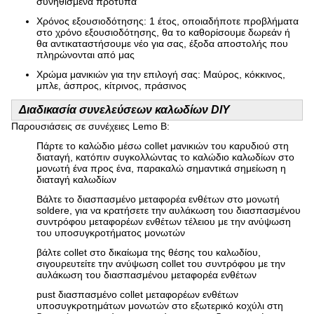
συνηθισμένα πρότυπα
Χρόνος εξουσιοδότησης: 1 έτος, οποιαδήποτε προβλήματα
στο χρόνο εξουσιοδότησης, θα το καθορίσουμε δωρεάν ή
θα αντικαταστήσουμε νέο για σας, έξοδα αποστολής που
πληρώνονται από μας
Χρώμα μανικιών για την επιλογή σας: Μαύρος, κόκκινος,
μπλε, άσπρος, κίτρινος, πράσινος
Διαδικασία συνελεύσεων καλωδίων DIY
Παρουσιάσεις σε συνέχειες Lemo Β:
Πάρτε το καλώδιο μέσω collet μανικιών του καρυδιού στη
διαταγή, κατόπιν συγκολλώντας το καλώδιο καλωδίων στο
μονωτή ένα προς ένα, παρακαλώ σημαντικά σημείωση η
διαταγή καλωδίων
Βάλτε το διασπασμένο μεταφορέα ενθέτων στο μονωτή
soldere, για να κρατήσετε την αυλάκωση του διασπασμένου
συντρόφου μεταφορέων ενθέτων τέλειου με την ανύψωση
του υποσυγκροτήματος μονωτών
βάλτε collet στο δικαίωμα της θέσης του καλωδίου,
σιγουρευτείτε την ανύψωση collet του συντρόφου με την
αυλάκωση του διασπασμένου μεταφορέα ενθέτων
pust διασπασμένο collet μεταφορέων ενθέτων
υποσυγκροτημάτων μονωτών στο εξωτερικό κοχύλι στη