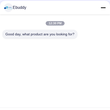
Κοινωνικά Μέσα
Ebuddy
12:30 PM
Γρήγορη επικοινωνία
Good day, what product are you looking for?
Τηλεφώνημα
00-86-15889616824
Ηλεκτρονικό
Vicky@ebuddy-diycable.com
Διεύθυνση
4ο πάτωμα, 7ο κτήριο, 36η ζώνη βιομηχανίας Bao'an,
περιοχή Bao'an, Shenzhen, επαρχία Γκουαγκντόνγκ, Κίνα.
Πολιτική απορρήτου
|
Sitemap
Κίνα Καλή ποιότητα Κυκλικοί συνδετήρες καλωδίων Προμηθευτής.