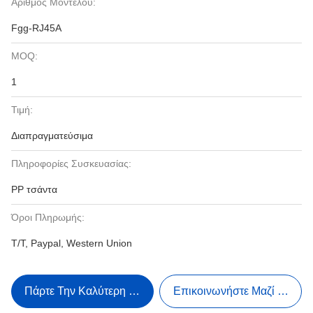
Αριθμός Μοντέλου:
Fgg-RJ45A
MOQ:
1
Τιμή:
Διαπραγματεύσιμα
Πληροφορίες Συσκευασίας:
PP τσάντα
Όροι Πληρωμής:
T/T, Paypal, Western Union
Πάρτε Την Καλύτερη Τιμή
Επικοινωνήστε Μαζί Μας