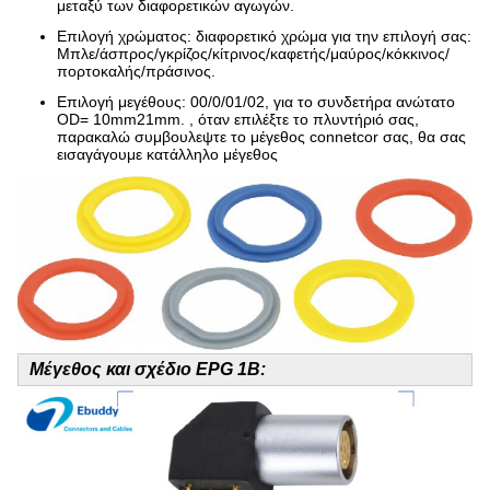
μεταξύ των διαφορετικών αγωγών.
Επιλογή χρώματος: διαφορετικό χρώμα για την επιλογή σας:
Μπλε/άσπρος/γκρίζος/κίτρινος/καφετής/μαύρος/κόκκινος/
πορτοκαλής/πράσινος.
Επιλογή μεγέθους: 00/0/01/02, για το συνδετήρα ανώτατο
OD= 10mm21mm. , όταν επιλέξτε το πλυντήριό σας,
παρακαλώ συμβουλεψτε το μέγεθος connetcor σας, θα σας
εισαγάγουμε κατάλληλο μέγεθος
Μέγεθος και σχέδιο EPG 1B: