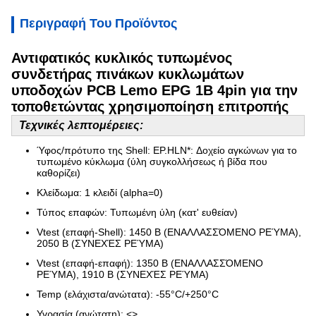
Περιγραφή Του Προϊόντος
Αντιφατικός κυκλικός τυπωμένος
συνδετήρας πινάκων κυκλωμάτων
υποδοχών PCB Lemo EPG 1B 4pin για την
τοποθετώντας χρησιμοποίηση επιτροπής
Τεχνικές λεπτομέρειες:
Ύφος/πρότυπο της Shell: EP.HLN*: Δοχείο αγκώνων για το
τυπωμένο κύκλωμα (ύλη συγκολλήσεως ή βίδα που
καθορίζει)
Κλείδωμα: 1 κλειδί (alpha=0)
Τύπος επαφών: Τυπωμένη ύλη (κατ' ευθείαν)
Vtest (επαφή-Shell): 1450 Β (ΕΝΑΛΛΑΣΣΌΜΕΝΟ ΡΕΎΜΑ),
2050 Β (ΣΥΝΕΧΈΣ ΡΕΎΜΑ)
Vtest (επαφή-επαφή): 1350 Β (ΕΝΑΛΛΑΣΣΌΜΕΝΟ
ΡΕΎΜΑ), 1910 Β (ΣΥΝΕΧΈΣ ΡΕΎΜΑ)
Temp (ελάχιστα/ανώτατα): -55°C/+250°C
Υγρασία (ανώτατη):
<>