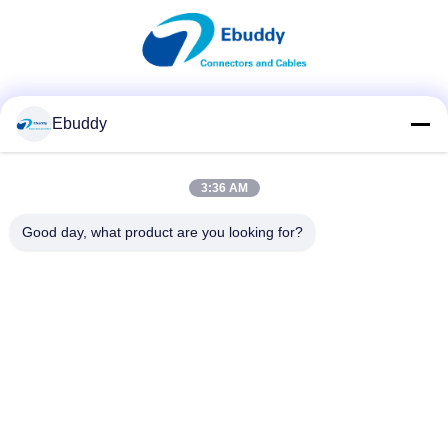
Κοινωνικά Μέσα
Ebuddy
3:36 AM
Γρήγορη επικοινωνία
Good day, what product are you looking for?
Τηλεφώνημα
00-86-15889616824
Ηλεκτρονικό
Vicky@ebuddy-diycable.com
Διεύθυνση
4ο πάτωμα, 7ο κτήριο, 36η ζώνη βιομηχανίας Bao'an,
περιοχή Bao'an, Shenzhen, επαρχία Γκουαγκντόνγκ, Κίνα.