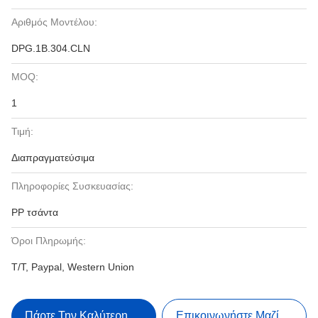
Αριθμός Μοντέλου:
DPG.1B.304.CLN
MOQ:
1
Τιμή:
Διαπραγματεύσιμα
Πληροφορίες Συσκευασίας:
PP τσάντα
Όροι Πληρωμής:
T/T, Paypal, Western Union
Πάρτε Την Καλύτερη Τιμή
Επικοινωνήστε Μαζί Μας