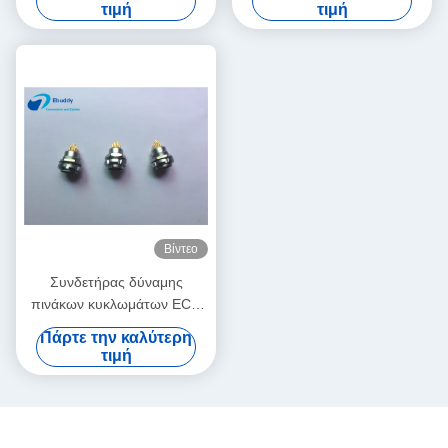
ακίδων
αντιφατική υποδοχή
τιμή
τιμή
ECG.2B.326 Lemo
Βίντεο
Συνδετήρας δύναμης
πινάκων κυκλωμάτων ECG
2B 26pin με την ιατρική
Πάρτε την καλύτερη
υποδοχή επιτροπής
τιμή
δυνατότητας