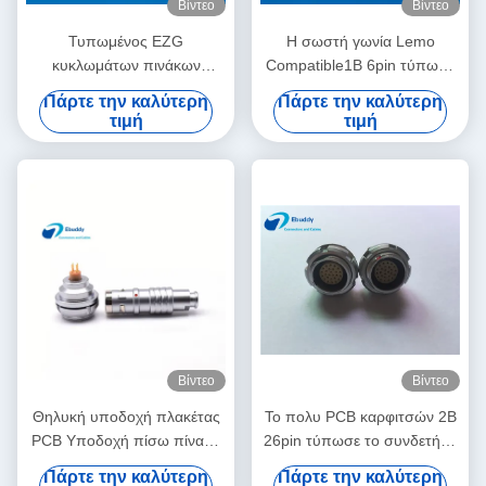
Βίντεο
Βίντεο
Τυπωμένος EZG
Η σωστή γωνία Lemo
κυκλωμάτων πινάκων
Compatible1B 6pin τύπωσε
συνδετήρας υποδοχών PCB
το συνδετήρα πινάκων
Πάρτε την καλύτερη
Πάρτε την καλύτερη
τυπωμένων υλών
κυκλωμάτων για το πίσω
τιμή
τιμή
συνδετήρων θηλυκός
μοντάρισμα επιτροπής
Βίντεο
Βίντεο
Θηλυκή υποδοχή πλακέτας
Το πολυ PCB καρφιτσών 2B
PCB Υποδοχή πίσω πίνακα
26pin τύπωσε το συνδετήρα
συμβατή με EEG 0K 4
πινάκων κυκλωμάτων με την
Πάρτε την καλύτερη
Πάρτε την καλύτερη