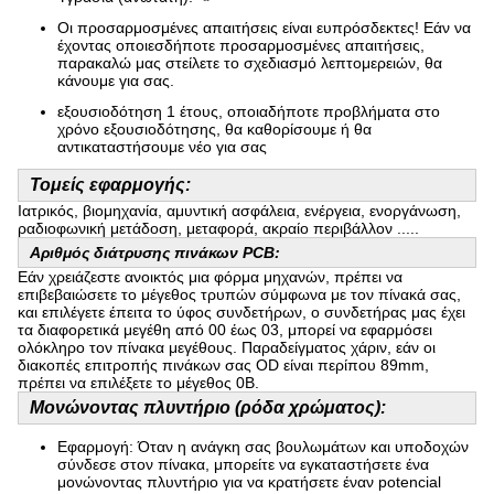
Οι προσαρμοσμένες απαιτήσεις είναι ευπρόσδεκτες! Εάν να
έχοντας οποιεσδήποτε προσαρμοσμένες απαιτήσεις,
παρακαλώ μας στείλετε το σχεδιασμό λεπτομερειών, θα
κάνουμε για σας.
εξουσιοδότηση 1 έτους, οποιαδήποτε προβλήματα στο
χρόνο εξουσιοδότησης, θα καθορίσουμε ή θα
αντικαταστήσουμε νέο για σας
Τομείς εφαρμογής:
Ιατρικός, βιομηχανία, αμυντική ασφάλεια, ενέργεια, ενοργάνωση,
ραδιοφωνική μετάδοση, μεταφορά, ακραίο περιβάλλον .....
Αριθμός διάτρυσης πινάκων PCB:
Εάν χρειάζεστε ανοικτός μια φόρμα μηχανών, πρέπει να
επιβεβαιώσετε το μέγεθος τρυπών σύμφωνα με τον πίνακά σας,
και επιλέγετε έπειτα το ύφος συνδετήρων, ο συνδετήρας μας έχει
τα διαφορετικά μεγέθη από 00 έως 03, μπορεί να εφαρμόσει
ολόκληρο τον πίνακα μεγέθους. Παραδείγματος χάριν, εάν οι
διακοπές επιτροπής πινάκων σας OD είναι περίπου 89mm,
πρέπει να επιλέξετε το μέγεθος 0B.
Μονώνοντας πλυντήριο (ρόδα χρώματος):
Εφαρμογή: Όταν η ανάγκη σας βουλωμάτων και υποδοχών
σύνδεσε στον πίνακα, μπορείτε να εγκαταστήσετε ένα
μονώνοντας πλυντήριο για να κρατήσετε έναν potencial