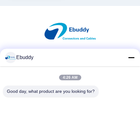
Κοινωνικά Μέσα
Ebuddy
4:26 AM
Γρήγορη επικοινωνία
Good day, what product are you looking for?
Τηλεφώνημα
00-86-15889616824
Ηλεκτρονικό
Vicky@ebuddy-diycable.com
Διεύθυνση