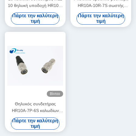
10 θηλυκή υποδοχή HR10A-
HR10A-10R-7S σωστής
10R-10S καρφιτσών
γωνίας συνδετήρων
Πάρτε την καλύτερη
Πάρτε την καλύτερη
καρφιτσών
καρφιτσών
τιμή
τιμή
Βίντεο
Θηλυκός συνδετήρας
HR10A-7P-6S καλωδίων
παροχής ηλεκτρικού
Πάρτε την καλύτερη
ρεύματος καμερών
τιμή
βουλωμάτων CCD 6pin