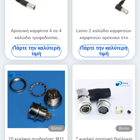
Αρσενική καρφίτσα 4 σε 4
Lemo 2 καλώδιο καρφιτσών
καλώδιο τροφοδοσίας
καρφιτσών αρσενικό στο
καρφιτσών για τους υγιείς
αρσενικό 4 για το μπουλόνι
Πάρτε την καλύτερη
Πάρτε την καλύτερη
αναμίκτες συσκευών 39
500 Teradek συσκευή
τιμή
τιμή
ίντσες
αποστολής σημάτων από τη
Sony F5
Βίντεο
Βίντεο
10 κυκλικοί συνδετήρες M11
7 κυκλικό αρσενικό βούλωμα