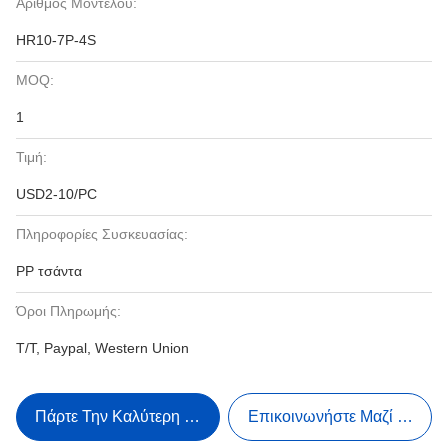
Αριθμός Μοντέλου:
HR10-7P-4S
MOQ:
1
Τιμή:
USD2-10/PC
Πληροφορίες Συσκευασίας:
PP τσάντα
Όροι Πληρωμής:
T/T, Paypal, Western Union
Πάρτε Την Καλύτερη Τιμή
Επικοινωνήστε Μαζί Μας