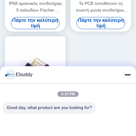
IP68 αρσενικός συνδετήρας
Τα PCB τοποθετούν τη
5 καλωδίων Fischer
σωστή γωνία συνδετήρων
μπροστινό προβάλλοντας
καλωδίων ύλης
Πάρτε την καλύτερη
Πάρτε την καλύτερη
δοχείο καρφιτσών
συγκολλήσεως Fischer για
τιμή
τιμή
την πραγματική επιτροπή
Ebuddy
4:35 PM
Βίντεο
Good day, what product are you looking for?
Μαύρο ύφος ύλης
συγκολλήσεως συνδετήρων
καλωδίων PCB Fischer για
Πάρτε την καλύτερη
τη βαρέων καθηκόντων
τιμή
χρήση