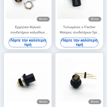
Βίντεο
Βίντεο
Ερμητικό θηλυκό
Τυπωμένος ο Fischer
συνδετήρων καλωδίων
Μαύρος συνδετήρων 5pin
Fischer με τον τύπο λήξης
κυκλωμάτων τοποθετημένος
Πάρτε την καλύτερη
Πάρτε την καλύτερη
ύλης συγκολλήσεως
PCB που καλύπτεται
τιμή
τιμή
Βίντεο
Βίντεο