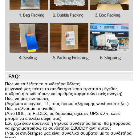
FAQ:
Πώς να επιλέξετε το συνδετήρα θέλετε;
(ευγενικά μας πέστε το συνδετήρα lemo πρότυπο μέγεθος
αριθμού ή συνδετήρων και αριθμός καρφιτσών εσείς ανάγκη)
Πώς να μας πληρώσει;
(Δεχόμαστε paypal, TT, τους όρους πληρωμής westunion κ.λπ.)
Πώς στέλνουμε τα αγαθά;
(Από DHL, τη FEDEX, τις δημόσιες σχέσεις UPS κ.λπ. εσείς
μπορεί να επιλέξει σαφή σας)
Εάν έχω έναν αρσενικό ή θηλυκό συνδετήρα lemo, θα μπορούσα
να χρησιμοποιήσω το συνδετήρα EBUDDY αντ' αυτού;
(Ναι, οι συνδετήρες μας είναι συνολικά συμβατοί με το συνδετήρα
lemo)