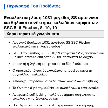
Περιγραφή Του Προϊόντος
Εναλλακτική λύση 1031 μέγεθος SS αρσενικοί
και θηλυκοί συνδετήρες καλωδίων καρφιτσών
SSC 5, 6 Fischer, 8, 10, 19
Χαρακτηριστικά γνωρίσματα
Αρσενικό βούλωμα 1031 μεγέθους SS SSC Fischer
εναλλακτικό και θηλυκή υποδοχή
S1031 το μέγεθος 5, 6, 8,10,19 καρφίτσα S/Sc, αρσενική και
θηλυκή οπίσθια επιτροπή Δ/DBP τοποθετεί το δοχείο
αρσενική ή θηλυκή καρφίτσα και οι δύο διαθέσιμοι
Ο αρσενικός τύπος βουλωμάτων, μπορεί να κάνει τη
συγκόλληση καλωδίων
Υποδοχή υπηρεσιών συνελεύσεων καλωδίων συνήθειας
Το Overmold για την ευθεία και σωστή γωνία είναι εντάξει.
Αντιφατικά self-locking, πολύ συστήματα ασφαλείας και
εύκολος για το ζευγάρωμα και
Η καλή ποιότητα με την καλύτερη ανταγωνιστική τιμή,