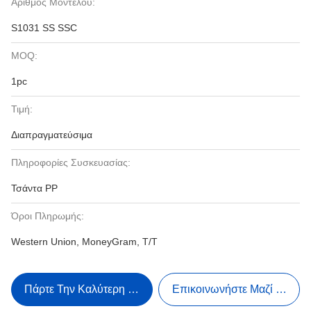
Αριθμός Μοντέλου:
S1031 SS SSC
MOQ:
1pc
Τιμή:
Διαπραγματεύσιμα
Πληροφορίες Συσκευασίας:
Τσάντα PP
Όροι Πληρωμής:
Western Union, MoneyGram, T/T
Πάρτε Την Καλύτερη Τιμή
Επικοινωνήστε Μαζί Μας