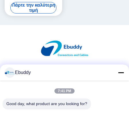
16 ακίδων αρσενικό και
Πάρτε την καλύτερη
θηλυκό
τιμή
Κοινωνικά Μέσα
Ebuddy
7:41 PM
Γρήγορη επικοινωνία
Good day, what product are you looking for?
Τηλεφώνημα
00-86-15889616824
Ηλεκτρονικό