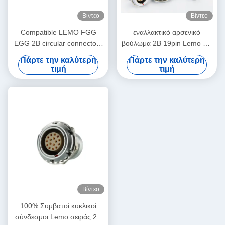
Βίντεο
Βίντεο
Compatible LEMO FGG
εναλλακτικό αρσενικό
EGG 2B circular connectors
βούλωμα 2B 19pin Lemo για
Male And Female With
τη συγκόλληση
Πάρτε την καλύτερη
Πάρτε την καλύτερη
Customized Cable Assmebly
FGG.2B.319.CLAD
τιμή
τιμή
Manufacturer
καλωδίων
Βίντεο
100% Συμβατοί κυκλικοί
σύνδεσμοι Lemo σειράς 2B