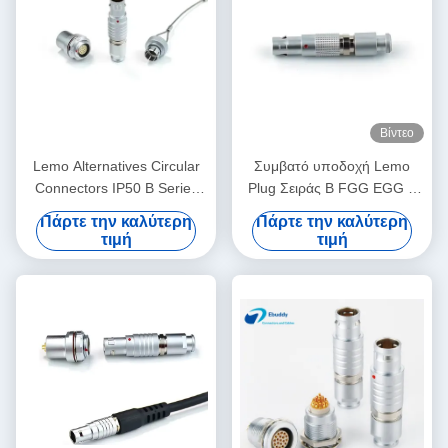
Βίντεο
Lemo Alternatives Circular
Συμβατό υποδοχή Lemo
Connectors IP50 B Series
Plug Σειράς B FGG EGG 2
Socket Plug with Dust-proof
έως 12Pin Αρσενικό Θηλυκό
Πάρτε την καλύτερη
Πάρτε την καλύτερη
Cover
Σύνδεσμος για Σύστημα
τιμή
τιμή
Ηλιακής Ενέργειας