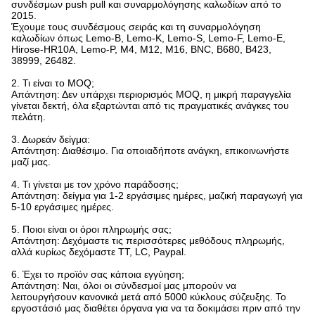
συνδέσμων push pull και συναρμολόγησης καλωδίων από το
2015.
Έχουμε τους συνδέσμους σειράς και τη συναρμολόγηση
καλωδίων όπως Lemo-B, Lemo-K, Lemo-S, Lemo-F, Lemo-E,
Hirose-HR10A, Lemo-P, M4, M12, M16, BNC, B680, B423,
38999, 26482.
2. Τι είναι το MOQ;
Απάντηση: Δεν υπάρχει περιορισμός MOQ, η μικρή παραγγελία
γίνεται δεκτή, όλα εξαρτώνται από τις πραγματικές ανάγκες του
πελάτη.
3. Δωρεάν δείγμα:
Απάντηση: Διαθέσιμο. Για οποιαδήποτε ανάγκη, επικοινωνήστε
μαζί μας.
4. Τι γίνεται με τον χρόνο παράδοσης;
Απάντηση: δείγμα για 1-2 εργάσιμες ημέρες, μαζική παραγωγή για
5-10 εργάσιμες ημέρες.
5. Ποιοι είναι οι όροι πληρωμής σας;
Απάντηση: Δεχόμαστε τις περισσότερες μεθόδους πληρωμής,
αλλά κυρίως δεχόμαστε TT, LC, Paypal.
6. Έχει το προϊόν σας κάποια εγγύηση;
Απάντηση: Ναι, όλοι οι σύνδεσμοί μας μπορούν να
λειτουργήσουν κανονικά μετά από 5000 κύκλους σύζευξης. Το
εργοστάσιό μας διαθέτει όργανα για να τα δοκιμάσει πριν από την