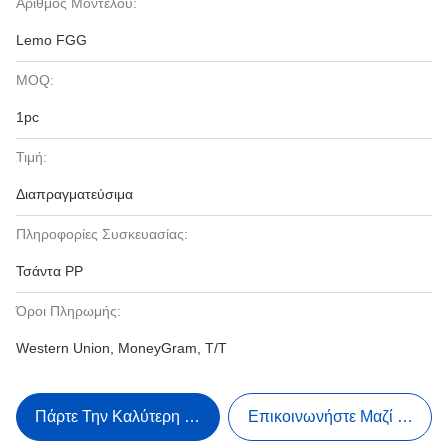
Αριθμός Μοντέλου:
Lemo FGG
MOQ:
1pc
Τιμή:
Διαπραγματεύσιμα
Πληροφορίες Συσκευασίας:
Τσάντα PP
Όροι Πληρωμής:
Western Union, MoneyGram, T/T
Πάρτε Την Καλύτερη Τιμή
Επικοινωνήστε Μαζί Μας