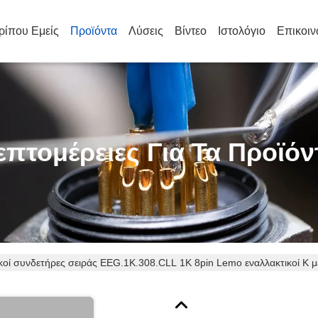
ρίπου Εμείς
Προϊόντα
Λύσεις
Βίντεο
Ιστολόγιο
Επικοιν
επτομέρειες Για Τα Προϊόν
ικοί συνδετήρες σειράς EEG.1K.308.CLL 1K 8pin Lemo εναλλακτικοί Κ 