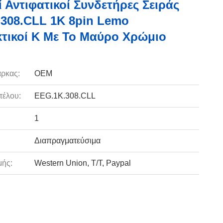
ί Αντιφατικοί Συνδετήρες Σειράς
308.CLL 1K 8pin Lemo
τικοί Κ Με Το Μαύρο Χρώμιο
ρκας:
OEM
τέλου:
EEG.1K.308.CLL
1
Διαπραγματεύσιμα
ής:
Western Union, T/T, Paypal