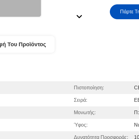
Πάρτε Τ
φή Του Προϊόντος
Πιστοποίηση:
C
Σειρά:
E
Μονωτής:
Π
Ύφος:
N
Δυνατότητα Προσφοράς:
1