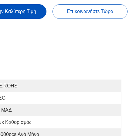
ην Καλύτερη Τιμή
Επικοινωνήστε Τώρα
E.ROHS
EG
: ΜΑΔ
ux Καθορισμός
0000pcs Ανά Μήνα