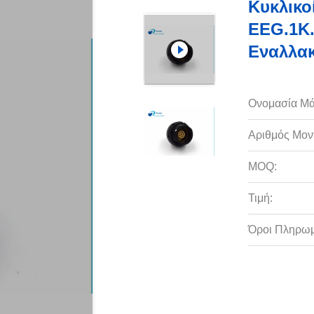
Κυκλικο
EEG.1K.
Εναλλακ
Ονομασία Μά
Αριθμός Μον
MOQ:
Τιμή:
Όροι Πληρωμ