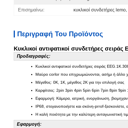
Επισημαίνω:
κυκλικοί συνδετήρες lemo
, 
Περιγραφή Του Προϊόντος
Κυκλικοί αντιφατικοί συνδετήρες σειράς
Προδιαγραφές:
Κυκλικοί αντιφατικοί συνδετήρες σειράς EEG.1K.30
Μαύρο corlor που επιχρωμιώνονται, ασήμι ή άλλο 
Μέγεθος: 0K, 1K, μέγεθος 2K για την επιλογή σας
Καρφίτσες: 2pin 3pin 4pin 5pin 6pin 7pin 8pin 9pin
Εφαρμογή: Κάμερα, ιατρική, ενοργάνωση, βιομηχανί
IP68, στεγανοποιήστε και σκόνη-prrof-ξεσκονίστε,
Η καλή ποιότητα με την καλύτερη ανταγωνιστική τι
Εφαρμογή: