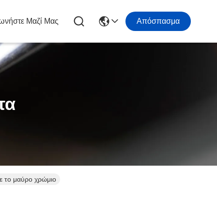
ωνήστε Μαζί Μας
Απόσπασμα
τα
με το μαύρο χρώμιο