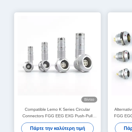
Βίντεο
Compatible Lemo K Series Circular
Alternati
Connectors FGG EEG EXG Push-Pull
FGG EGG
Self-locking Socket Plug OEM ODM
Socket
Πάρτε την καλύτερη τιμή
Πάρ
Factory