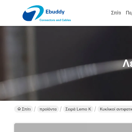
Σπίτι
Πε
Λ
Σπίτι
προϊόντα
Σειρά Lemo Κ
Κυκλικοί αντιφατ