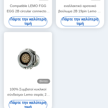
Compatible LEMO FGG
εναλλακτικό αρσενικό
EGG 2B circular connectors
βούλωμα 2B 19pin Lemo για
Male And Female With
τη συγκόλληση
Πάρτε την καλύτερη
Πάρτε την καλύτερη
Customized Cable Assmebly
FGG.2B.319.CLAD
τιμή
τιμή
Manufacturer
καλωδίων
Βίντεο
100% Συμβατοί κυκλικοί
σύνδεσμοι Lemo σειράς 2B
16 ακίδων αρσενικό και
Πάρτε την καλύτερη
θηλυκό
τιμή