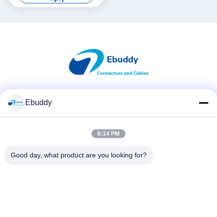
Κοινωνικά Μέσα
Ebuddy
6:14 PM
Γρήγορη επικοινωνία
Good day, what product are you looking for?
Τηλεφώνημα
00-86-15889616824
Ηλεκτρονικό
Vicky@ebuddy-diycable.com