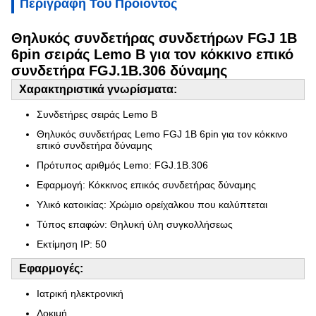
Περιγραφή Του Προϊόντος
Θηλυκός συνδετήρας συνδετήρων FGJ 1B
6pin σειράς Lemo Β για τον κόκκινο επικό
συνδετήρα FGJ.1B.306 δύναμης
Χαρακτηριστικά γνωρίσματα:
Συνδετήρες σειράς Lemo Β
Θηλυκός συνδετήρας Lemo FGJ 1B 6pin για τον κόκκινο
επικό συνδετήρα δύναμης
Πρότυπος αριθμός Lemo:
FGJ.1B.306
Εφαρμογή: Κόκκινος επικός συνδετήρας δύναμης
Υλικό κατοικίας: Χρώμιο ορείχαλκου που καλύπτεται
Τύπος επαφών: Θηλυκή ύλη συγκολλήσεως
Εκτίμηση IP: 50
Εφαρμογές:
Ιατρική ηλεκτρονική
Δοκιμή