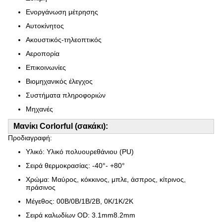
Ενοργάνωση μέτρησης
Αυτοκίνητος
Ακουστικός-τηλεοπτικός
Αεροπορία
Επικοινωνίες
Βιομηχανικός έλεγχος
Συστήματα πληροφοριών
Μηχανές
Μανίκι Corlorful (σακάκι):
Προδιαγραφή:
Υλικό: Υλικό πολυουρεθάνιου (PU)
Σειρά θερμοκρασίας: -40°- +80°
Χρώμα: Μαύρος, κόκκινος, μπλε, άσπρος, κίτρινος,
πράσινος
Μέγεθος: 00B/0B/1B/2B, 0K/1K/2K
Σειρά καλωδίων OD: 3.1mm8.2mm