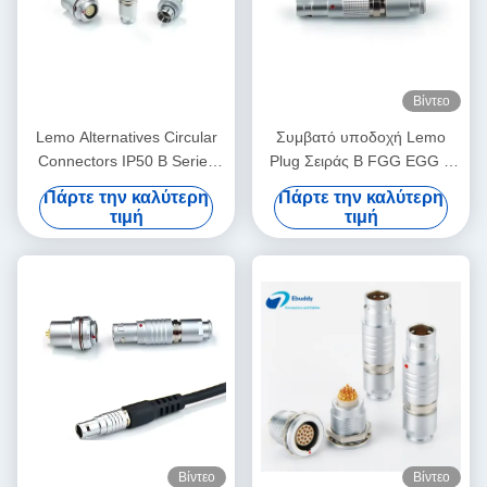
Βίντεο
Lemo Alternatives Circular
Συμβατό υποδοχή Lemo
Connectors IP50 B Series
Plug Σειράς B FGG EGG 2
Socket Plug with Dust-proof
έως 12Pin Αρσενικό Θηλυκό
Πάρτε την καλύτερη
Πάρτε την καλύτερη
Cover
Σύνδεσμος για Σύστημα
τιμή
τιμή
Ηλιακής Ενέργειας
Βίντεο
Βίντεο