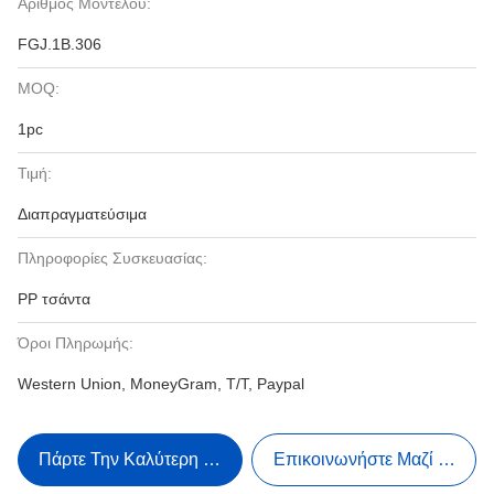
Αριθμός Μοντέλου:
FGJ.1B.306
MOQ:
1pc
Τιμή:
Διαπραγματεύσιμα
Πληροφορίες Συσκευασίας:
PP τσάντα
Όροι Πληρωμής:
Western Union, MoneyGram, T/T, Paypal
Πάρτε Την Καλύτερη Τιμή
Επικοινωνήστε Μαζί Μας