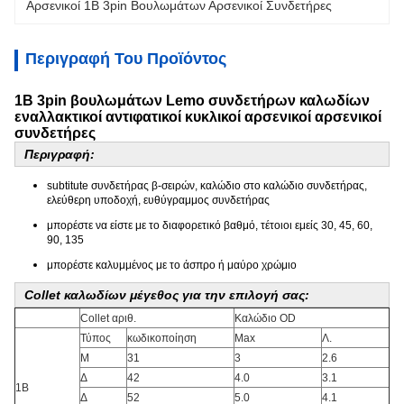
Αρσενικοί 1B 3pin Βουλωμάτων Αρσενικοί Συνδετήρες
Περιγραφή Του Προϊόντος
1B 3pin βουλωμάτων Lemo συνδετήρων καλωδίων
εναλλακτικοί αντιφατικοί κυκλικοί αρσενικοί αρσενικοί
συνδετήρες
Περιγραφή:
subtitute συνδετήρας β-σειρών, καλώδιο στο καλώδιο συνδετήρας,
ελεύθερη υποδοχή, ευθύγραμμος συνδετήρας
μπορέστε να είστε με το διαφορετικό βαθμό, τέτοιοι εμείς 30, 45, 60,
90, 135
μπορέστε καλυμμένος με το άσπρο ή μαύρο χρώμιο
Collet καλωδίων μέγεθος για την επιλογή σας:
Collet αριθ.
Καλώδιο OD
Τύπος
κωδικοποίηση
Max
Λ.
Μ
31
3
2.6
Δ
42
4.0
3.1
1B
Δ
52
5.0
4.1