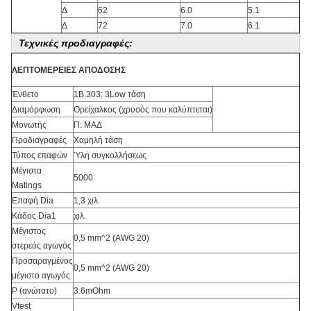
Δ
62
6.0
5.1
Δ
72
7.0
6.1
Τεχνικές προδιαγραφές:
ΛΕΠΤΟΜΕΡΕΙΕΣ ΑΠΟΔΟΣΗΣ
Ένθετο
1B.303: 3Low τάση
Διαμόρφωση
Ορείχαλκος (χρυσός που καλύπτεται)
Μονωτής
Π: ΜΑΔ
Προδιαγραφές
Χαμηλή τάση
Τύπος επαφών
Ύλη συγκολλήσεως
Μέγιστα
5000
Matings
Επαφή Dia
1,3 χιλ.
Κάδος Dia1
χιλ.
Μέγιστος
0,5 mm^2 (AWG 20)
στερεός αγωγός
Προσαραγμένος
0,5 mm^2 (AWG 20)
μέγιστο αγωγός
Ρ (ανώτατο)
3.6mOhm
Vtest