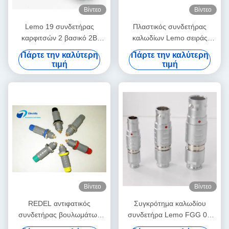
Βίντεο
Βίντεο
Lemo 19 συνδετήρας
Πλαστικός συνδετήρας
καρφιτσών 2 βασικό 2B
καλωδίων Lemo σειράς
πρότυπο βουλωμάτων
REDEL Π για τον ιατρικό
Πάρτε την καλύτερη
Πάρτε την καλύτερη
FGC.2B.319 μεγέθους
συνδετήρα ενδοσκοπίων
τιμή
τιμή
αρσενικό
βιομηχανίας
Βίντεο
Βίντεο
REDEL αντιφατικός
Συγκρότημα καλωδίου
συνδετήρας βουλωμάτων
συνδετήρα Lemo FGG 0B
PAG καλωδίων συνδετήρων
1B 2B 3B 4B μεμονωμένο ή