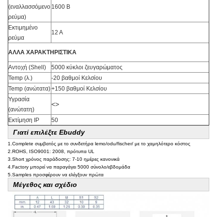
(εναλλασσόμενο
1600 Β
ρεύμα)
Εκτιμημένο
12 Α
ρεύμα
ΑΛΛΑ ΧΑΡΑΚΤΗΡΙΣΤΙΚΑ
Αντοχή (Shell)
5000 κύκλοι ζευγαρώματος
Temp (λ.)
-20 βαθμοί Κελσίου
Temp (ανώτατα)
+150 βαθμοί Κελσίου
Υγρασία
<>
(ανώτατη)
Εκτίμηση IP
50
Γιατί επιλέξτε Ebuddy
1.Complete συμβατός με το συνδετήρα lemo/odu/fischer/ με το χαμηλότερο κόστος
2.ROHS, ISO9001: 2008, πρότυπα UL
3.Short χρόνος παράδοσης: 7-10 ημέρες κανονικά
4.Factory μπορεί να παραγάγει 5000 σύνολο/εβδομάδα
5.Samples προσφέρουν να ελέγξουν πρώτα
Μέγεθος και σχέδιο