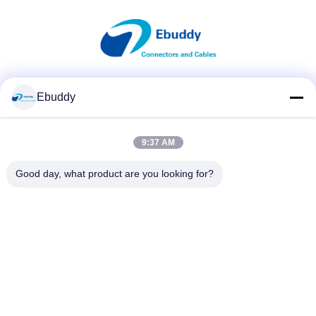
Κοινωνικά Μέσα
Ebuddy
9:37 AM
Γρήγορη επικοινωνία
Good day, what product are you looking for?
Τηλεφώνημα
00-86-15889616824
Ηλεκτρονικό
Vicky@ebuddy-diycable.com
Διεύθυνση
4ο πάτωμα, 7ο κτήριο, 36η ζώνη βιομηχανίας Bao'an,
περιοχή Bao'an, Shenzhen, επαρχία Γκουαγκντόνγκ, Κίνα.