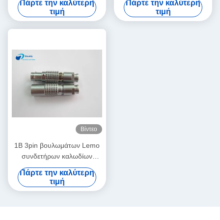
Πάρτε την καλύτερη
Πάρτε την καλύτερη
υποκατάστατων σειράς Π
διπλό τέλος
τιμή
τιμή
πλαστικός ιατρικός
Βίντεο
1B 3pin βουλωμάτων Lemo
συνδετήρων καλωδίων
εναλλακτικοί αντιφατικοί
Πάρτε την καλύτερη
κυκλικοί αρσενικοί αρσενικοί
τιμή
συνδετήρες