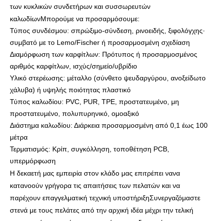
των κυκλικών συνδετήρων και συσσωρευτών
καλωδίων
Μπορούμε να προσαρμόσουμε:
Τύπος συνδέσμου: σπρώξιμο-σύνδεση, ρινοειδής, ξιφολόγχης·
συμβατό με το Lemo/Fischer ή προσαρμοσμένη σχεδίαση
Διαμόρφωση των καρφίτλων: Πρότυπος ή προσαρμοσμένος
αριθμός καρφίτλων, ισχύς/σημείο/υβρίδιο
Υλικό στερέωσης: μέταλλο (σύνθετο ψευδαργύρου, ανοξείδωτο
χάλυβα) ή υψηλής ποιότητας πλαστικό
Τύπος καλωδίου: PVC, PUR, TPE, προστατευμένο, μη
προστατευμένο, πολυπυρηνικό, ομοαξικό
Διάστημα καλωδίου: Διάρκεια προσαρμοσμένη από 0,1 έως 100
μέτρα
Τερματισμός: Κρίπ, συγκόλληση, τοποθέτηση PCB,
υπερμόρφωση
Η δεκαετή μας εμπειρία στον κλάδο μας επιτρέπει να
να
κατανοούν γρήγορα τις απαιτήσεις των πελατών και να
παρέχουν επαγγελματική τεχνική υποστήριξη
Συνεργαζόμαστε
στενά με τους πελάτες από την αρχική ιδέα μέχρι την τελική