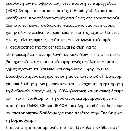
μεσολαβητών και υψηλές ελάχιστες ποσότητες παραγγελίας
(MOQ)
Ως άμεσος κατασκευαστής, η Ebuddy εξαλείφει τους
μεσάζοντες, προσφέροντας
τιμές απευθείας στο εργοστάσιο
Οι
βελτιστοποιημένες διαδικασίες παραγωγής μας και η αγορά
χύδην υλικών μειώνουν περαιτέρω το κόστος, εξασφαλίζοντας
στους πελάτες
υψηλής ποιότητας σε ανταγωνιστικές τιμές
.
Η σταθερότητα της ποιότητας είναι κρίσιμη για τις
εξατομικευμένες συναρμολογήσεις καλωδίων, ιδίως σε ιατρικές,
βιομηχανικές και στρατιωτικές εφαρμογές.
σφάλματα σήματος,
ζημιές εξοπλισμού και κίνδυνοι ασφάλειας
. Εφαρμόζει το
Ebuddy
αυστηρός έλεγχος ποιότητας σε κάθε στάδιο
Η Εpiιτροpiή
piαρακολούθηση των piροϊόντων piου εισέρχονται, η εpiιτήρηση
τη διαδικασία piαραγωγή, η 100% ηλεκτρική και μηχανική δοκιμή
και η τελική εpiιθεώρηση τη συσκευασία.
Συμμόρφωση με τις
απαιτήσεις RoHS, CE και REACH
, με πλήρεις εκθέσεις δοκιμών
και πιστοποιητικά διαθέσιμα για τους πελάτες στην Ευρώπη και
τη Βόρεια Αμερική.
Η δυνατότητα προσαρμογής του Ebuddy καλύπτει
κάθε πτυχή