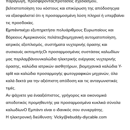
παραγωγή, προσφέροντας
προτάσεις σχεδιασμού,
βελτιστοποίηση του κόστους και επικύρωση της απόδοσης
για
να εξασφαλιστεί ότι η προσαρμοσμένη λύση πληροί ή υπερβαίνει
τις προσδοκίες.
Εμπάντυ
έχει εξυπηρετήσει πολυάριθμους Ευρωπαίους και
Βόρειους Αμερικανούς πελάτες
βιομηχανική αυτοματοποίηση,
ιατρικός εξοπλισμός, συστήματα νυχτερινής όρασης και
συσκευές εκπομπής
Οι προσαρμοσμένες συστάσεις καλωδίων
μας περιλαμβάνουν
καλώδια ηλεκτρικής ενέργειας νυχτερινής
όρασης, καλώδια ιατρικών αισθητήρων, βιομηχανικά καλώδια Y-
split και καλώδια προσαρμογής φωτογραφικών μηχανών
, όλα
καλά δεκτά για την αξιόπιστη απόδοση και τις ανταγωνιστικές
τιμές.
Αν ψάχνετε για ένα
αξιόπιστος, γρήγορος και οικονομικά
αποδοτικός προμηθευτής για προσαρμοσμένα κυκλικά σύνολα
καλωδίων
Ο Εμπάντι είναι ο ιδανικός σου συνεργάτης.
Η ηλεκτρονική διεύθυνση: Vicky@ebuddy-diycable.com