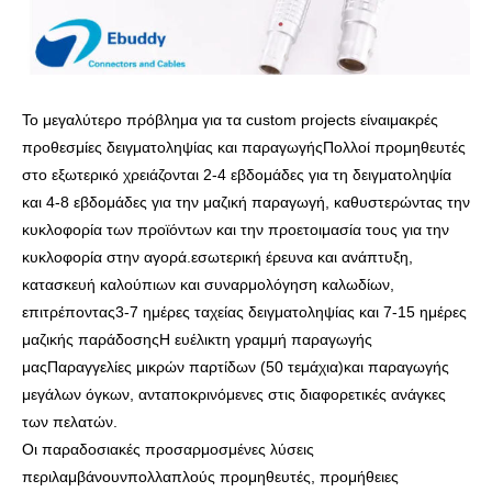
Το μεγαλύτερο πρόβλημα για τα custom projects είναι
μακρές
προθεσμίες δειγματοληψίας και παραγωγής
Πολλοί προμηθευτές
στο εξωτερικό χρειάζονται 2-4 εβδομάδες για τη δειγματοληψία
και 4-8 εβδομάδες για την μαζική παραγωγή, καθυστερώντας την
κυκλοφορία των προϊόντων και την προετοιμασία τους για την
κυκλοφορία στην αγορά.
εσωτερική έρευνα και ανάπτυξη,
κατασκευή καλούπιων και συναρμολόγηση καλωδίων
,
επιτρέποντας
3-7 ημέρες ταχείας δειγματοληψίας και 7-15 ημέρες
μαζικής παράδοσης
Η ευέλικτη γραμμή παραγωγής
μας
Παραγγελίες μικρών παρτίδων (50 τεμάχια)
και παραγωγής
μεγάλων όγκων, ανταποκρινόμενες στις διαφορετικές ανάγκες
των πελατών.
Οι παραδοσιακές προσαρμοσμένες λύσεις
περιλαμβάνουν
πολλαπλούς προμηθευτές, προμήθειες