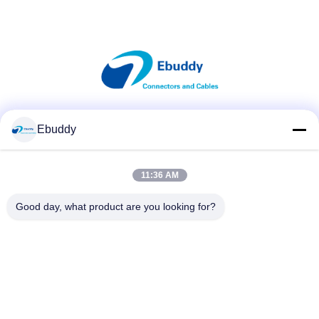
Κοινωνικά Μέσα
Ebuddy
11:36 AM
Γρήγορη επικοινωνία
Good day, what product are you looking for?
Τηλεφώνημα
00-86-15889616824
Ηλεκτρονικό
Vicky@ebuddy-diycable.com
Διεύθυνση